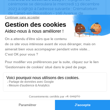
cérémonie se déroulera le mercredi 13 décembre
2023 à 09h30 à l'adresse suivante : Crématorium
de Canet-en-Roussillon - 196 Avenue de
Perpignan - 66140 Canet-en-Roussillon.
Marisabel reposera au funérarium de Pollestres, 10
rue Lo Pou Del Gel, à partir de vendredi 16h.
Nous vous remercions pour toutes les marques de
sympathie que vous nous témoignez dans ces
moments de peine.
Un service de plantation d’arbre hommage est
disponible ici
.
Je rends hommage
Cérémonie civile
16
mercredi 13 décembre 2023 à 09h30
Faire-part
Hommages
Crématorium de Canet-en-Roussillon