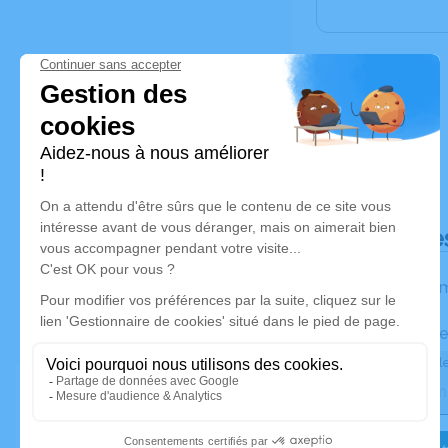
Déroulé de
Les inform
Activez une ale
Recevoir une ale