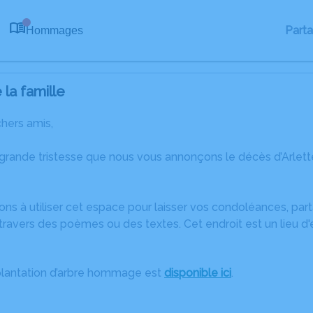
Part
Hommages
0
la famille
chers amis,
 grande tristesse que nous vous annonçons le décès d’Arlett
ons à utiliser cet espace pour laisser vos condoléances, pa
ravers des poèmes ou des textes. Cet endroit est un lieu d'
plantation d’arbre hommage est
disponible ici
.