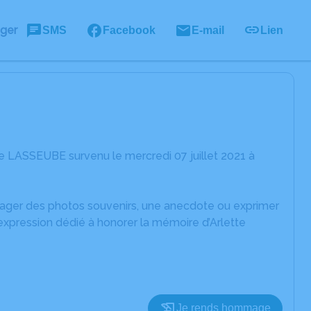
ager
SMS
Facebook
E-mail
Lien
e LASSEUBE survenu le mercredi 07 juillet 2021 à
rtager des photos souvenirs, une anecdote ou exprimer
expression dédié à honorer la mémoire d’Arlette
Je rends hommage