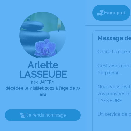
Faire-part
Message de 
Chère famille, 
Arlette
C’est avec une
LASSEUBE
Perpignan.
née JAFFRY
Nous vous invit
décédée le 7 juillet 2021 à l'âge de 77
vos pensées à t
ans
LASSEUBE.
Un service de 
Je rends hommage