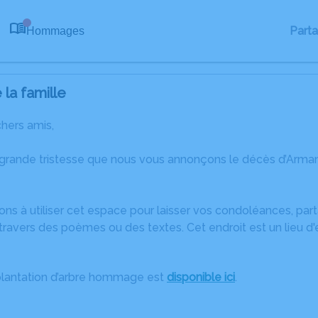
Part
Hommages
0
la famille
chers amis,
 grande tristesse que nous vous annonçons le décès d’Arm
ons à utiliser cet espace pour laisser vos condoléances, pa
travers des poèmes ou des textes. Cet endroit est un lieu d
plantation d’arbre hommage est
disponible ici
.