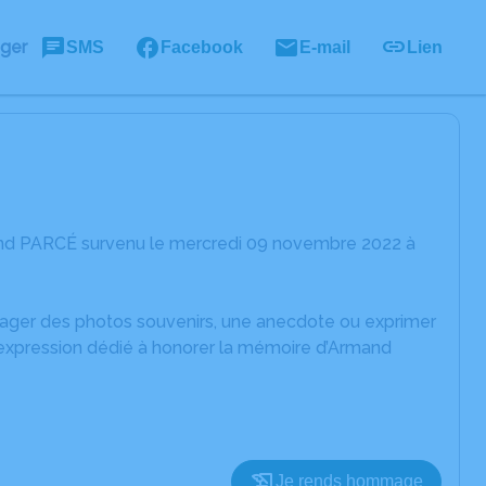
ager
SMS
Facebook
E-mail
Lien
and PARCÉ survenu le mercredi 09 novembre 2022 à
rtager des photos souvenirs, une anecdote ou exprimer
'expression dédié à honorer la mémoire d’Armand
Je rends hommage