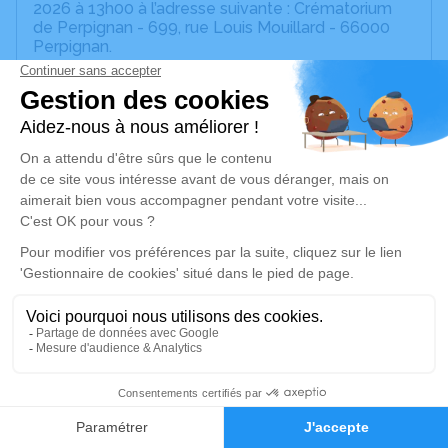
2026 à 13h00 à l’adresse suivante : Crématorium
de Perpignan - 699, rue Louis Mouillard - 66000
Perpignan.
Nous vous invitons à utiliser cet espace pour
laisser vos condoléances, partager des photos
souvenirs, une anecdote ou exprimer vos pensées.
Cet endroit est un lieu d'expression dédié à la
mémoire de Christian.
Si vous le souhaitez, vous pouvez faire un don
pour la recherche contre le cancer (
Lien
) ou
envoyer un bouquet (lien ci-dessous).
Affectueusement,
Anne-Marie, Maxime, Mickaël et Mélanie
Je rends hommage
53
Faire-part
Hommages
Cérémonie civile