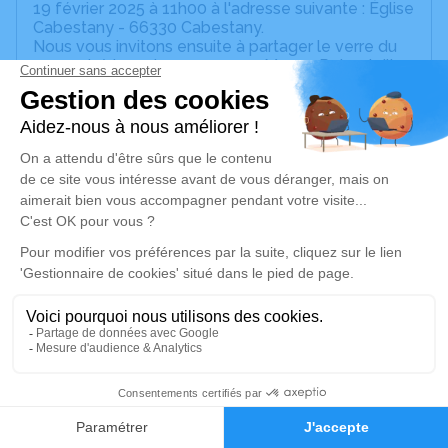
19 février 2025 à 11h00 à l'adresse suivante : Église
Cabestany - 66330 Cabestany.
Nous vous invitons ensuite à partager le verre du
souvenir à la maison, au 20 rue Manon Roland dite
Madame Roland 66330 Cabestany.
Ses enfants, Magali, Bertrand et Tamara.
Cet espace privé est destiné à recueillir vos
condoléances ou le souvenir d’un moment passé.
Je rends hommage
Cérémonie religieuse
mercredi 19 février 2025 à 11h00
Église de Cabestany
66330 Cabestany
33
Faire-part
Hommages
Je rends hommage