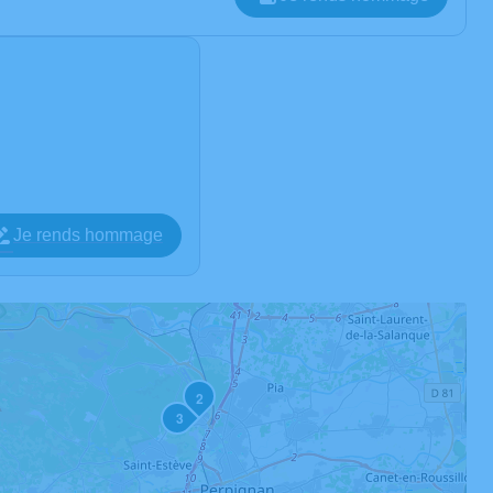
Je rends hommage
2
3