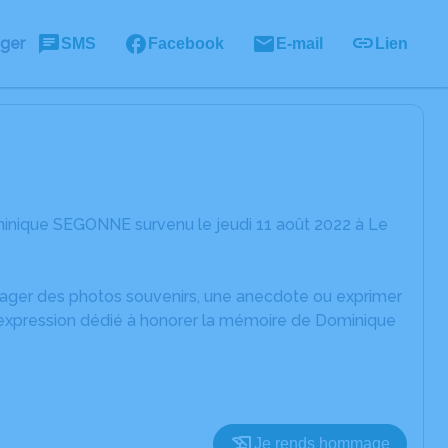
ager
SMS
Facebook
E-mail
Lien
inique SEGONNE survenu le jeudi 11 août 2022 à Le
rtager des photos souvenirs, une anecdote ou exprimer
d'expression dédié à honorer la mémoire de Dominique
Je rends hommage