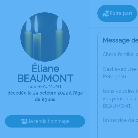
Faire-part
Message de 
Chère famille, 
Éliane
C’est avec une
BEAUMONT
Perpignan.
née BEAUMONT
Nous vous invit
décédée le 29 octobre 2022 à l'âge
vos pensées à t
de 83 ans
BEAUMONT.
Un service de 
Je rends hommage