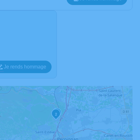
Je rends hommage
3
2