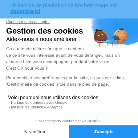
Un service de plantation d’arbre hommage est
disponible ici
.
Je rends hommage
Cérémonie civile
jeudi 04 mai 2023 à 13h00
Crématorium de Perpignan
699, Rue Louis Mouillard
66000 Perpignan
Je rends hommage
Déroulé des obsèques
22
Repos en salon funéraire
Faire-part
Hommages