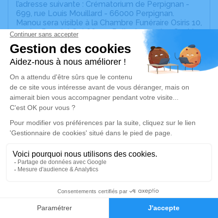
l’adresse suivante : Crématorium de Perpignan -
699, rue Louis Mouillard - 66000 Perpignan.
Manou sera visible à la Chambre Funéraire Osiris 10,
rue Lo Pou del Gel 66450 Pollestres, salon Saphir,
dès vendredi après midi et samedi matin jusqu'à
11h30.
Départ de Pollestres à 12h15 pour le crématorium.
L'inhumation de l'urne aura lieu le mardi 10 Février à
11h00 au cimetière du Haut Vernet 892, av du
Languedoc 66000 Perpignan.
Je rends hommage
Cérémonie civile
samedi 07 février 2026 à 13h00
Crématorium de Perpignan
699, rue Louis Mouillard
12
66000 Perpignan
Faire-part
Hommages