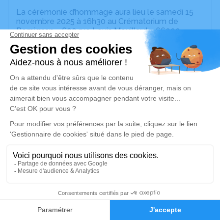
La cérémonie d’hommage aura lieu le samedi 15
novembre 2025 à 16h30 au Crématorium de
Perpignan – 699 rue Louis Mouillard – 66000
Perpignan.
Maman laisse derrière elle une immense
empreinte d’amour, de douceur et de lumière.
Pour celles et ceux qui le souhaitent, nous vous
invitons à utiliser cet espace pour laisser un
message, partager un souvenir, une photo, une
anecdote, un poème ou quelques mots du cœur.
Vos témoignages seront pour nous un précieux
réconfort et une belle façon d’honorer sa
mémoire.
Si vous souhaitez faire livrer des fleurs pour la
cérémonie, un service est disponible directement
ici.
Avec tout notre amour,
7
Ses enfants 🌷
Faire-part
Hommages