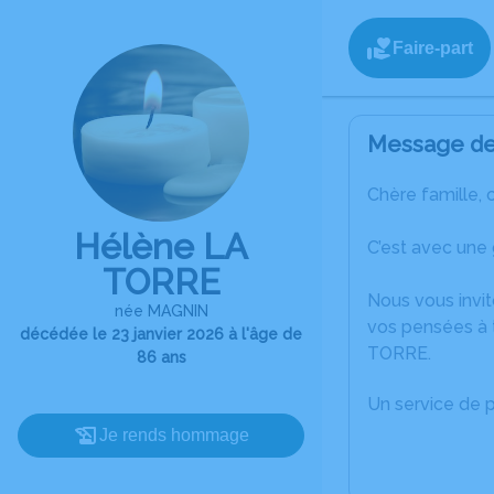
Faire-part
Message de 
Chère famille, 
Hélène LA
C’est avec une
TORRE
Nous vous invit
née MAGNIN
vos pensées à 
décédée le 23 janvier 2026 à l'âge de
TORRE.
86 ans
Un service de 
Je rends hommage