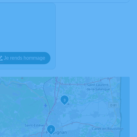
Je rends hommage
3
2