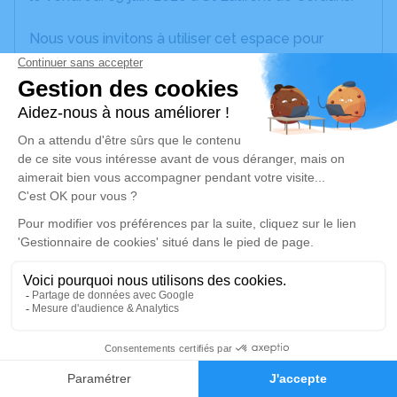
Nous vous invitons à utiliser cet espace pour
laisser vos condoléances, partager des photos
souvenirs, une anecdote ou exprimer vos pensées
à travers des poèmes ou des textes. Cet endroit
est un lieu d'expression dédié à honorer la
mémoire de Jacques SERRAT.
Je rends hommage
Cérémonie civile
vendredi 12 juin 2026 à 15h00
Cimetière de Coustouges
66260 Coustouges
3
Je rends hommage
Faire-part
Hommages