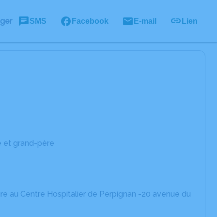
ager
SMS
Facebook
E-mail
Lien
e et grand-père
ire au Centre Hospitalier de Perpignan -20 avenue du