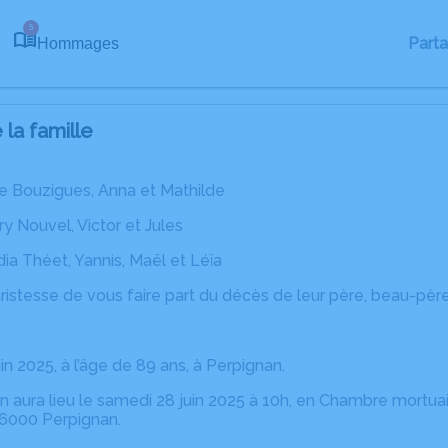
5
Part
Hommages
la famille
re Bouzigues, Anna et Mathilde
ry Nouvel, Victor et Jules
ia Théet, Yannis, Maël et Léïa
ristesse de vous faire part du décès de leur père, beau-pèr
in 2025, à l’âge de 89 ans, à Perpignan.
 aura lieu le samedi 28 juin 2025 à 10h, en Chambre mortua
6000 Perpignan.