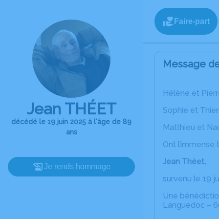
Faire-part
Message de 
Hélène et Pier
Jean THÉET
Sophie et Thier
décédé le 19 juin 2025 à l'âge de 89
Matthieu et Nad
ans
Ont l’immense t
Jean Théet,
Je rends hommage
survenu le 19 ju
Une bénédiction
Languedoc – 6