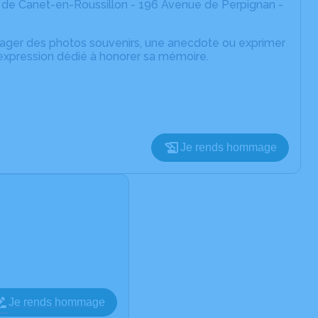
 de Canet-en-Roussillon - 196 Avenue de Perpignan -
rtager des photos souvenirs, une anecdote ou exprimer
'expression dédié à honorer sa mémoire.
Je rends hommage
Je rends hommage