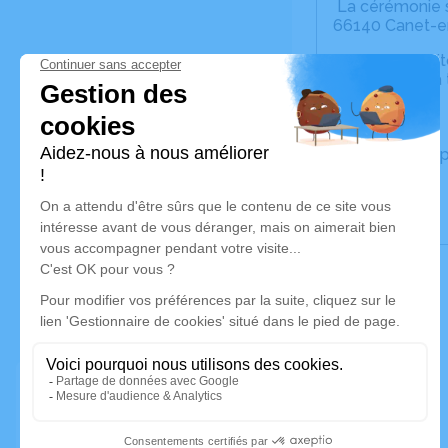
La cérémonie s
66140 Canet-en
Nous vous invit
vos pensées à t
Un service de 