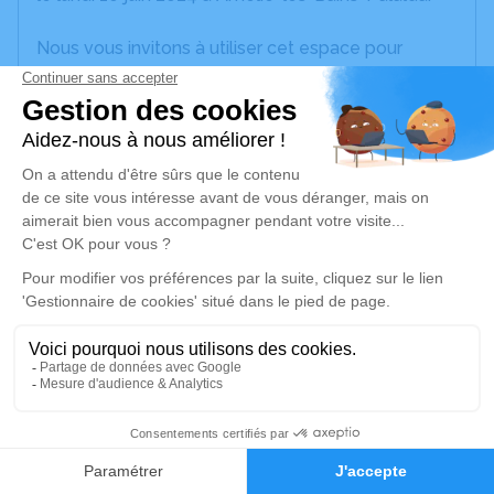
Nous vous invitons à utiliser cet espace pour
laisser vos condoléances, partager des photos
souvenirs, une anecdote ou exprimer vos pensées
à travers des poèmes ou des textes. Cet endroit
est un lieu d'expression dédié à honorer la
mémoire de Jean-Paul ACHIN.
Je rends hommage
Cérémonie civile
samedi 15 juin 2024 à 11h00
Crématorium de Perpignan
699, rue Louis Mouillard
66000 Perpignan
2
Faire-part
Hommages
Je rends hommage