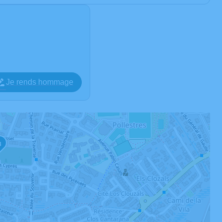
Je rends hommage
3