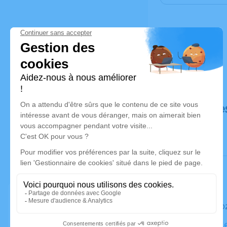
Déroulé de
Le mardi 
Église Poll