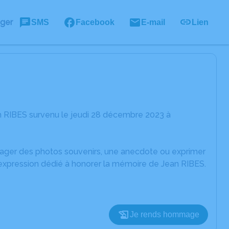
ager
SMS
Facebook
E-mail
Lien
n RIBES survenu le jeudi 28 décembre 2023 à
rtager des photos souvenirs, une anecdote ou exprimer
'expression dédié à honorer la mémoire de Jean RIBES.
Je rends hommage