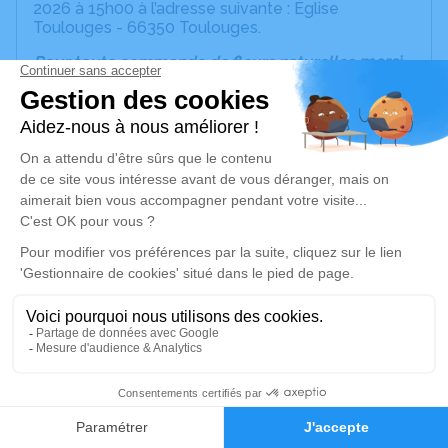
2026 à 15h00 à l’adresse suivante : Église
Toulouges - 66350 Toulouges.
Pour toute commande de fleurs naturelles
, merci
de contacter les Pompes Funèbres Vila Pollestres
au 06 20 73 57 32.
Nous vous invitons à utiliser cet espace pour
laisser vos condoléances, partager des photos
souvenirs, une anecdote ou exprimer vos pensées
à travers des poèmes ou des textes. Cet endroit
est un lieu d'expression dédié à honorer la
mémoire de Joséphine PLACE.
Je rends hommage
Cérémonie religieuse
mercredi 07 janvier 2026 à 15h00
6
Église de Toulouges
66350 Toulouges
Faire-part
Hommages