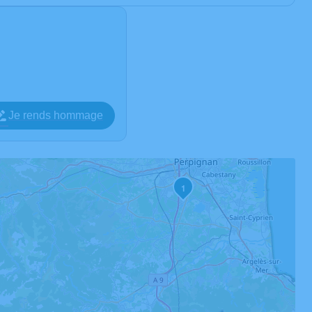
Je rends hommage
1