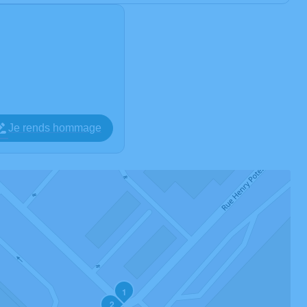
Je rends hommage
1
2