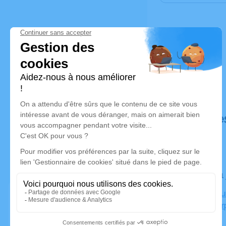
Déroulé de
Le jeudi 1
Crématorium
66000 Per