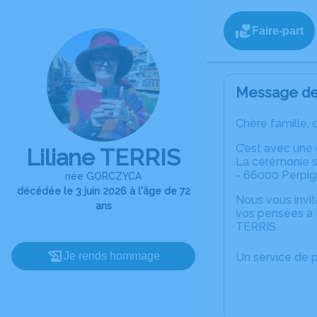
Faire-part
Message de 
Chère famille, 
C’est avec une
Liliane TERRIS
La cérémonie se
- 66000 Perpig
née GORCZYCA
décédée le 3 juin 2026 à l'âge de 72
Nous vous invit
ans
vos pensées à t
TERRIS.
Je rends hommage
Un service de 