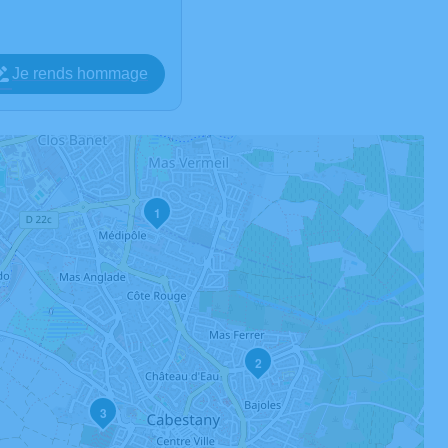
Je rends hommage
1
2
3