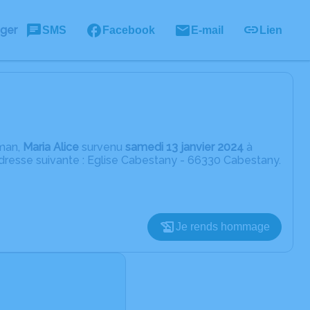
ager
SMS
Facebook
E-mail
Lien
aman,
Maria Alice
survenu
samedi 13 janvier 2024
à
adresse suivante : Eglise Cabestany - 66330 Cabestany.
Je rends hommage