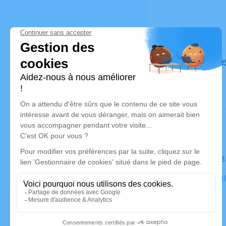
Déroulé de
Le jeudi 1
Eglise Cab