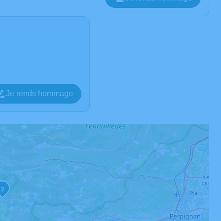
Je rends hommage
3
2