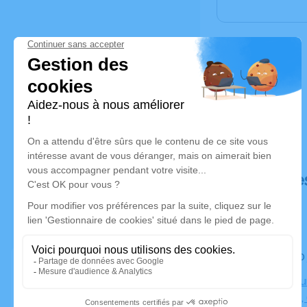
Déroulé de
Le lundi 1
Crématoriu
Perpignan,