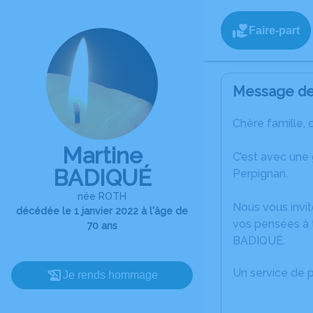
Faire-part
Message de 
Chère famille, 
Martine
C’est avec une
BADIQUÉ
Perpignan.
née ROTH
Nous vous invit
décédée le 1 janvier 2022 à l'âge de
vos pensées à t
70 ans
BADIQUÉ.
Un service de 
Je rends hommage