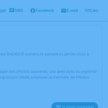
ager
SMS
Facebook
E-mail
Lien
tine BADIQUÉ survenu le samedi 01 janvier 2022 à
rtager des photos souvenirs, une anecdote ou exprimer
'expression dédié à honorer la mémoire de Martine
Je rends hommage