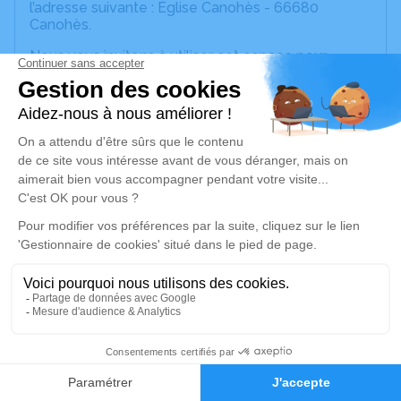
l’adresse suivante : Église Canohès - 66680
Canohès.
Nous vous invitons à utiliser cet espace pour
laisser vos condoléances, partager des photos
souvenirs, une anecdote ou exprimer vos pensées
à travers des poèmes ou des textes. Cet endroit
est un lieu d'expression dédié à honorer la
mémoire de Michel BAZIN.
Plutôt que des fleurs, Michel aurait préféré des
dons pour la recherche contre le cancer.
Je rends hommage
Cérémonie religieuse
mardi 03 mars 2026 à 09h30
Église de Canohès
32
66680 Canohès
Faire-part
Hommages