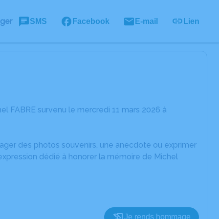
ager
SMS
Facebook
E-mail
Lien
hel FABRE survenu le mercredi 11 mars 2026 à
rtager des photos souvenirs, une anecdote ou exprimer
'expression dédié à honorer la mémoire de Michel
Je rends hommage