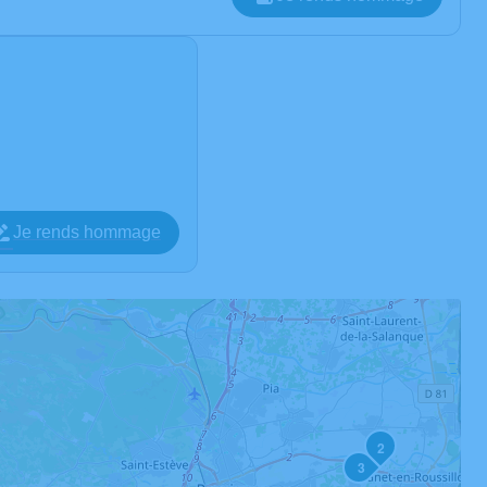
Je rends hommage
2
3