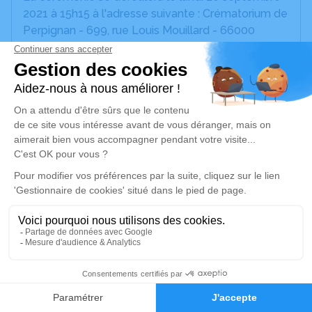
2021 à 15h15 à l'adresse suivante : Crématorium de
Perpignan - 699, rue Louis Mouillard - 66000
Perpignan.
Un service de plantation d’arbre hommage est
disponible ici
.
Je rends hommage
Cérémonie civile
lundi 20 septembre 2021 à 15h15
Crématorium de Perpignan
699, rue Louis Mouillard
66000 Perpignan
8
Je rends hommage
Faire-part
Hommages