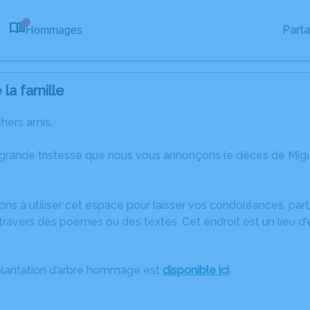
Part
Hommages
0
la famille
chers amis,
 grande tristesse que nous vous annonçons le décès de Mig
ons à utiliser cet espace pour laisser vos condoléances, pa
travers des poèmes ou des textes. Cet endroit est un lieu d
plantation d’arbre hommage est
disponible ici
.