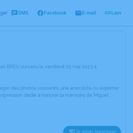
ager
SMS
Facebook
E-mail
Lien
uel BREU survenu le vendredi 05 mai 2023 à
rtager des photos souvenirs, une anecdote ou exprimer
'expression dédié à honorer la mémoire de Miguel
Je rends hommage