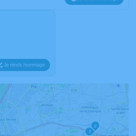
Je rends hommage
2
3