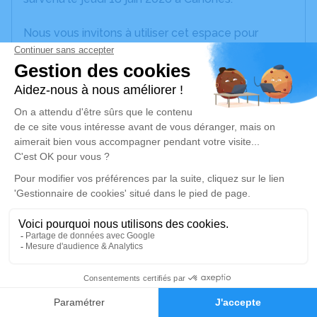
Nous vous invitons à utiliser cet espace pour
laisser vos condoléances, partager des photos
souvenirs, une anecdote ou exprimer vos pensées
à travers des poèmes ou des textes. Cet endroit
est un lieu d'expression dédié à honorer la
mémoire de Monique BERTHEZENE.
Un service de plantation d’arbre hommage est
disponible ici
.
Je rends hommage
Cérémonie religieuse
jeudi 25 juin 2026 à 11h00
7
Église de Corbère-les-Cabanes
66130 Corbère-les-Cabanes
Faire-part
Hommages