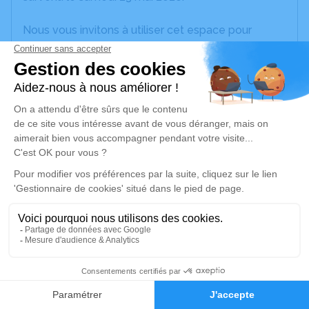
Nous vous invitons à utiliser cet espace pour
laisser vos condoléances, partager des photos
souvenirs, une anecdote ou exprimer vos pensées
à travers des poèmes ou des textes. Cet endroit
est un lieu d'expression dédié à honorer la
mémoire de Paul RASSCHAERT.
Je rends hommage
Cérémonie civile
jeudi 11 juin 2026 à 10h30
Crématorium de Perpignan
699, rue Louis Mouillard
66000 Perpignan
1
Faire-part
Hommages
Je rends hommage