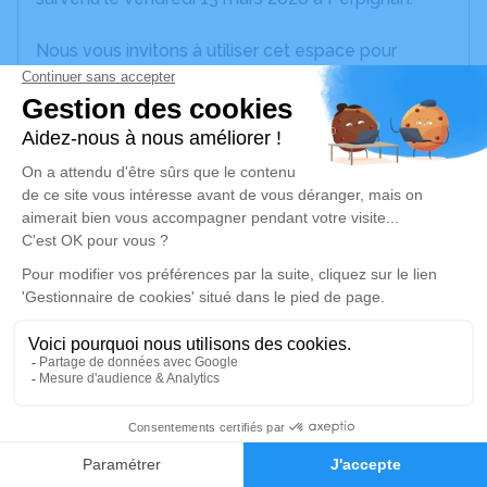
Nous vous invitons à utiliser cet espace pour
laisser vos condoléances, partager des photos
souvenirs, une anecdote ou exprimer vos pensées
à travers des poèmes ou des textes. Cet endroit
est un lieu d'expression dédié à honorer la
mémoire de Rose-Marie GUICHET.
Un service de plantation d’arbre hommage est
disponible ici
.
Je rends hommage
Cérémonie religieuse
mercredi 18 mars 2026 à 10h00
7
Église de Bages
66670 Bages
Faire-part
Hommages