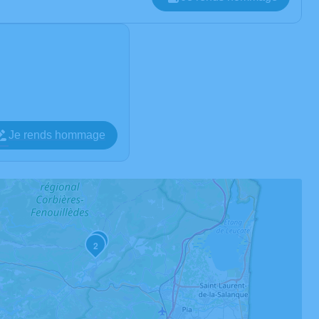
Je rends hommage
3
2