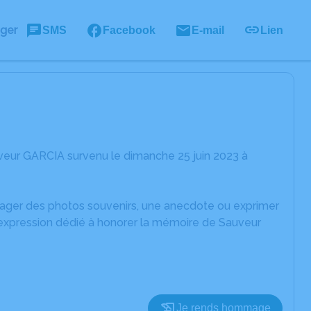
ager
SMS
Facebook
E-mail
Lien
veur GARCIA survenu le dimanche 25 juin 2023 à
rtager des photos souvenirs, une anecdote ou exprimer
'expression dédié à honorer la mémoire de Sauveur
Je rends hommage