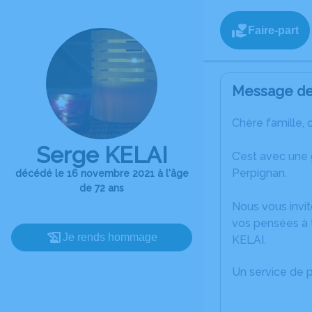
Faire-part
Message de 
Chère famille, 
Serge KELAI
C’est avec une
Perpignan.
décédé le 16 novembre 2021 à l'âge
de 72 ans
Nous vous invit
vos pensées à 
Je rends hommage
KELAI.
Un service de 