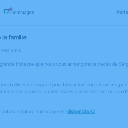
Part
Hommages
0
la famille
chers amis,
 grande tristesse que nous vous annonçons le décès de Ser
ons à utiliser cet espace pour laisser vos condoléances, pa
travers des poèmes ou des textes. Cet endroit est un lieu d
plantation d’arbre hommage est
disponible ici
.