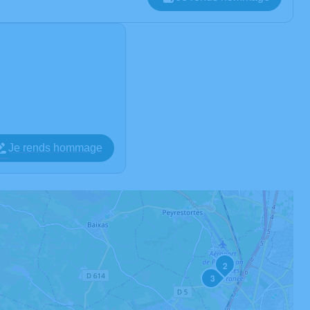
Je rends hommage
2
3