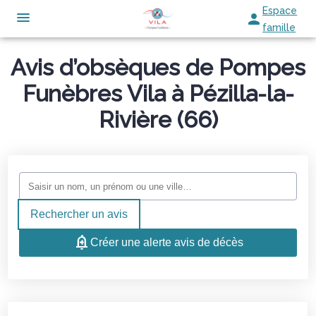
Espace
famille
Avis d’obsèques de Pompes
NOS SERVICES
Funèbres Vila à Pézilla-la-
NOS AGENCES
ORGANISER DES OBSÈQUES
Rivière (66)
NOTRE CHAMBRE FUNERAIRE
PERPIGNAN
PRÉVOIR SES OBSÈQUES
NOTRE HISTOIRE
POLLESTRES
MONUMENTS FUNÉRAIRES
VIDÉOS
POINT INFO
BAGES
Rechercher un avis
SERVICES AUX FAMILLES
Créer une alerte avis de décès
ESPACES HOMMAGES