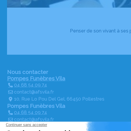
Penser de son vivant à ses p
Nous contacter
Pompes Funèbres Vila
04 68 54 09 74
contact@afsvila.fr
10, Rue Lo Pou Del Gel, 66450 Pollestres
Pompes Funèbres Vila
04 68 54 09 74
contact@afsvila.fr
4, Place de la République,66670 Bages