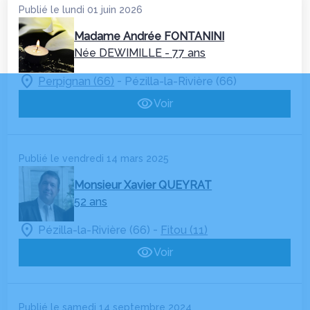
Publié le lundi 01 juin 2026
Madame Andrée FONTANINI
Née DEWIMILLE
- 77 ans
-
Perpignan (66)
Pézilla-la-Rivière (66)
Voir
Publié le vendredi 14 mars 2025
Monsieur Xavier QUEYRAT
52 ans
-
Pézilla-la-Rivière (66)
Fitou (11)
Voir
Publié le samedi 14 septembre 2024