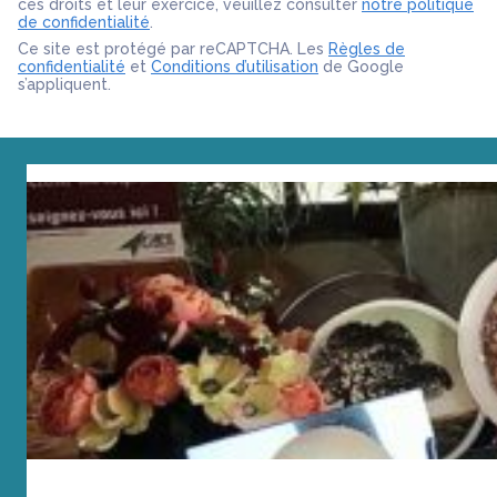
ces droits et leur exercice, veuillez consulter
notre politique
de confidentialité
.
Ce site est protégé par reCAPTCHA. Les
Règles de
confidentialité
et
Conditions d’utilisation
de Google
s’appliquent.